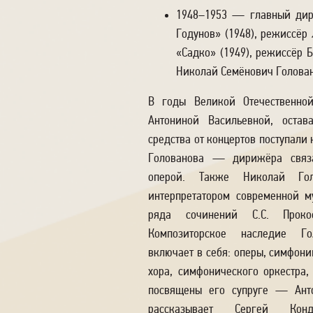
1948–1953 — главный дири
Годунов» (1948), режиссёр
«Садко» (1949), режиссёр Б
Николай Семёнович Голован
В годы Великой Отечественной
Антониной Васильевной, остав
средства от концертов поступали
Голованова — дирижёра связа
оперой. Также Николай Го
интерпретатором современной м
ряда сочинений С.С. Проко
Композиторское наследие Г
включает в себя: оперы, симфони
хора, симфонического оркестра,
посвящены его супруге — Анто
рассказывает Сергей Кон