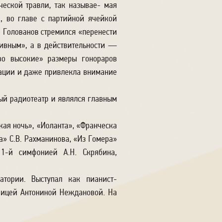
ческой травли, так называе- мая
, во главе с партийной ячейкой
, Голованов стремился «перенести
тивным», а в действительности —
во высокие» размеры гонораров
мации и даже привлекла внимание
ный радиотеатр и являлся главным
кая ночь», «Иоланта», «Франческа
а» С.В. Рахманинова, «Из Гомера»
 1-й симфонией А.Н. Скрябина,
атории. Выступал как пианист-
евицей Антониной Неждановой. На