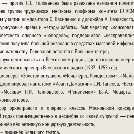
. — против Н.С. Голованова была развязана кампания полити
ию группы трудящихся: месткома, профкома, комитета ВЛКСМ
м участии композитора С. Василенко и дирижёра А. Пазовского
 буржуазные нравы и методы работы», был чересчур «консерва
оветского оперного «новодела», поддерживал «несправедли
ания получила большой резонанс в средствах массовой инфор
вмешательству, Голованов остаётся в Большом театре;
ивную деятельность на Всесоюзном радио, где возглавлял опер
ического оркестра Всесоюзного радио (1937–1953 гг.);
диооперы: «Золотой петушок», «Ночь перед Рождеством», «Майс
 дирижировал кантатами «Иоанн Дамаскин» С.И. Танеева, «Весн
, «Москва» П.И. Чайковского, «Реквиемом» В.-А. Моцарта,
композиторов;
ор оркестрового и оперного классов Московской консерв
43 годах преимущественно в ансамбле со своей супругой — п
ижёр вёл активную концертную деятельность;
 — дирижёр Большого театра;