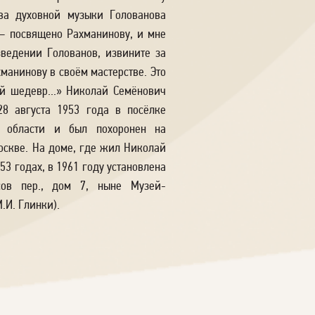
ва духовной музыки Голованова
— посвящено Рахманинову, и мне
зведении Голованов, извините за
хманинову в своём мастерстве. Это
 шедевр...» Николай Семёнович
8 августа 1953 года в посёлке
й области и был похоронен на
скве. На доме, где жил Николай
3 годах, в 1961 году установлена
сов пер., дом 7, ныне Музей-
И. Глинки).