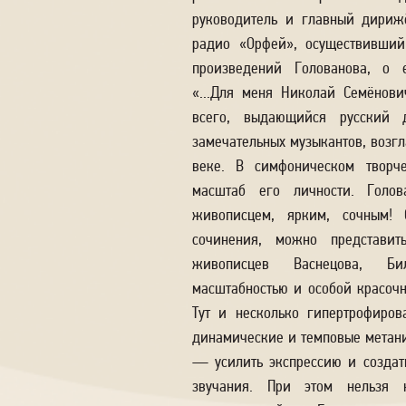
руководитель и главный дириж
радио «Орфей», осуществивший
произведений Голованова, о 
«...Для меня Николай Семёнов
всего, выдающийся русский
замечательных музыкантов, возг
веке. В симфоническом творч
масштаб его личности. Голов
живописцем, ярким, сочным! 
сочинения, можно представит
живописцев Васнецова, Би
масштабностью и особой красочн
Тут и несколько гипертрофиров
динамические и темповые метани
— усилить экспрессию и создат
звучания. При этом нельзя н