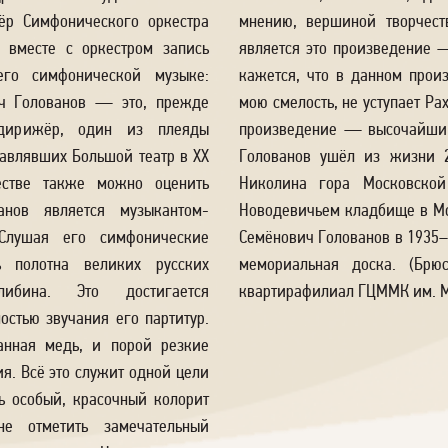
ёр Симфонического оркестра
мнению, вершиной творчест
 вместе с оркестром запись
является это произведение 
его симфонической музыке:
кажется, что в данном прои
ич Голованов — это, прежде
мою смелость, не уступает Ра
 дирижёр, один из плеяды
произведение — высочайший
лавлявших Большой театр в ХХ
Голованов ушёл из жизни 2
естве также можно оценить
Николина гора Московско
анов является музыкантом-
Новодевичьем кладбище в Мо
Слушая его симфонические
Семёнович Голованов в 1935–5
ь полотна великих русских
мемориальная доска. (Брю
либина. Это достигается
квартирафилиал ГЦММК им. М.
остью звучания его партитур.
анная медь, и порой резкие
я. Всё это служит одной цели
ь особый, красочный колорит
е отметить замечательный