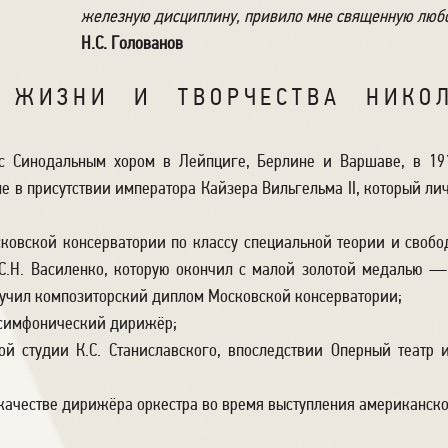
железную дисциплину, привило мне священную любов
Н.С. Голованов
 ЖИЗНИ И ТВОРЧЕСТВА НИКОЛ
с Синодальным хором в Лейпциге, Берлине и Варшаве, в 19
е в присутствии императора Кайзера Вильгельма II, который ли
ковской консерватории по классу специальной теории и свобод
 С.Н. Василенко, которую окончил с малой золотой медалью 
олучил композиторский диплом Московской консерватории;
 симфонический дирижёр;
й студии К.С. Станиславского, впоследствии Оперный театр и
 качестве дирижёра оркестра во время выступления американск