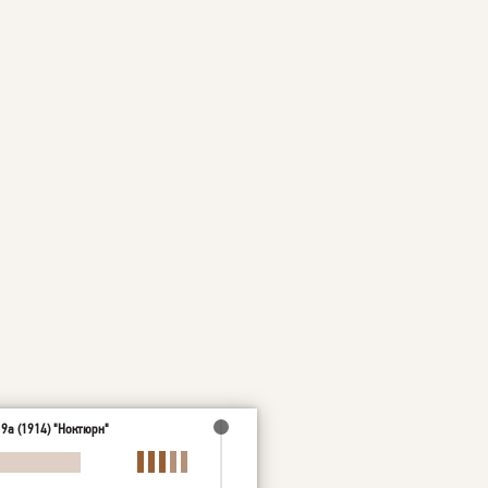
9а (1914) "Ноктюрн"