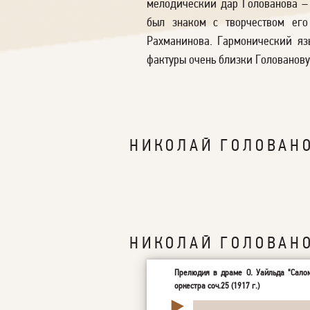
мелодический дар Голованова – 
был знаком с творчеством его
Рахманинова. Гармонический язы
фактуры очень близки Голованову
НИКОЛАЙ ГОЛОВАНО
НИКОЛАЙ ГОЛОВАН
Прелюдия в драме О. Уайльда "Салом
оркестра соч.25 (1917 г.)