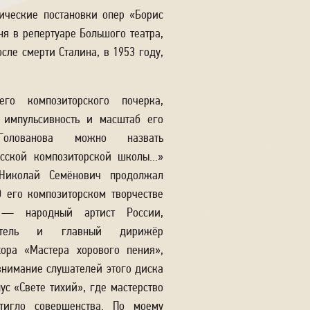
ические постановки опер «Борис
ня в репертуаре Большого театра,
сле смерти Сталина, в 1953 году,
го композиторского почерка,
, импульсивность и масштаб его
Голованова можно назвать
сской композиторской школы...»
Николай Семёнович продолжал
О его композиторском творчестве
 — народный артист России,
дитель и главный дирижёр
ора «Мастера хорового пения»,
 внимание слушателей этого диска
ус «Свете тихий», где мастерство
стигло совершенства. По моему