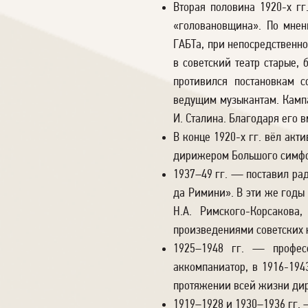
Вторая половина 1920-х гг
«головановщина». По мнен
ГАБТа, при непосредственно
в советский театр старые,
противился постановкам с
ведущим музыкантам. Камп
И. Сталина. Благодаря его 
В конце 1920-х гг. вёл акт
дирижером Большого симфон
1937–49 гг. — поставил ра
да Римини». В эти же годы
Н.А. Римского-Корсакова
произведениями советских 
1925–1948 гг. — професс
аккомпаниатор, в 1916-19
протяжении всей жизни дир
1919–1928 и 1930–1936 гг.