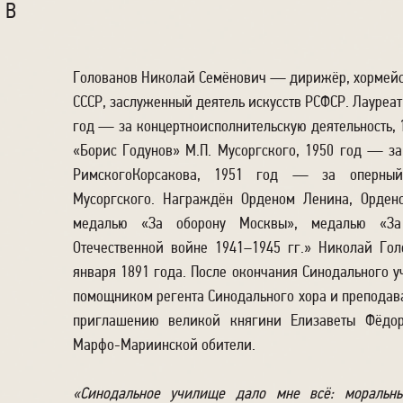
ОВ
Голованов Николай Семёнович — дирижёр, хормейст
СССР, заслуженный деятель искусств РСФСР. Лауреат
год — за концертноисполнительскую деятельность, 
«Борис Годунов» М.П. Мусоргского, 1950 год — за
РимскогоКорсакова, 1951 год — за оперный
Мусоргского. Награждён Орденом Ленина, Ордено
медалью «За оборону Москвы», медалью «За
Отечественной войне 1941–1945 гг.» Николай Гол
января 1891 года. После окончания Синодального у
помощником регента Синодального хора и преподав
приглашению великой княгини Елизаветы Фёдор
Марфо-Мариинской обители.
«Синодальное училище дало мне всё: моральны