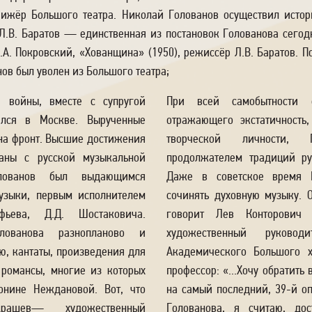
жёр Большого театра. Николай Голованов осуществил истор
 Л.В. Баратов — единственная из постановок Голованова сегод
.А. Покровский, «Хованщина» (1950), режиссёр Л.В. Баратов. По
ов был уволен из Большого театра;
 войны, вместе с супругой
При всей самобытности е
ался в Москве. Вырученные
отражающего экстатичность
 на фронт. Высшие достижения
творческой личности, 
ны с русской музыкальной
продолжателем традиций ру
лованов был выдающимся
Даже в советское время 
узыки, первым исполнителем
сочинять духовную музыку. 
фьева, Д.Д. Шостаковича.
говорит Лев Конторович
олованова разнопланово и
художественный руково
ю, кантаты, произведения для
Академического Большого х
 романсы, многие из которых
профессор: «...Хочу обратить
нине Неждановой. Вот, что
на самый последний, 39-й оп
драшев— художественный
Голованова, я считаю, до