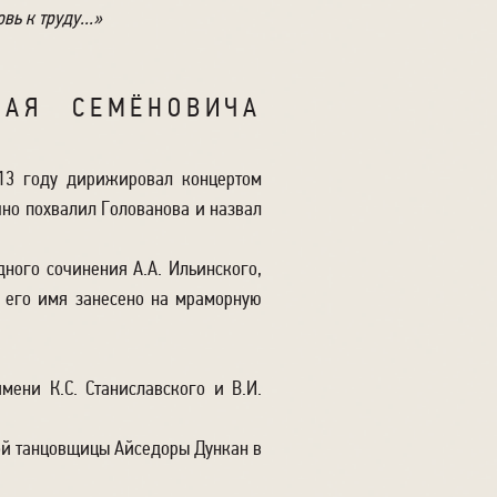
ь к труду...»
АЯ СЕМЁНОВИЧА
13 году дирижировал концертом
чно похвалил Голованова и назвал
ного сочинения А.А. Ильинского,
— его имя занесено на мраморную
мени К.С. Станиславского и В.И.
ой танцовщицы Айседоры Дункан в