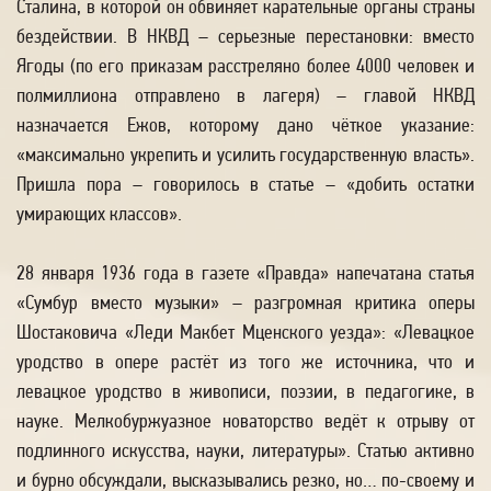
Сталина, в которой он обвиняет карательные органы страны
бездействии. В НКВД – серьезные перестановки: вместо
Ягоды (по его приказам расстреляно более 4000 человек и
полмиллиона отправлено в лагеря) – главой НКВД
назначается Ежов, которому дано чёткое указание:
«максимально укрепить и усилить государственную власть».
Пришла пора – говорилось в статье – «добить остатки
умирающих классов».
28 января 1936 года в газете «Правда» напечатана статья
«Сумбур вместо музыки» – разгромная критика оперы
Шостаковича «Леди Макбет Мценского уезда»: «Левацкое
уродство в опере растёт из того же источника, что и
левацкое уродство в живописи, поэзии, в педагогике, в
науке. Мелкобуржуазное новаторство ведёт к отрыву от
подлинного искусства, науки, литературы». Статью активно
и бурно обсуждали, высказывались резко, но… по-своему и