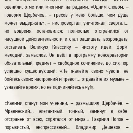
оценили, отметили многими наградами. «Одним словом, –
говорил Щербачёв, – грехов у меня больше, чем душа
может выдержать», – ниспровергал, уничтожал, свергал…
но вовремя остановился: полностью отстранился от
насущной действительности и стал защищать, возрождать,
отстаивать Великую Классику – чистоту идей, форм,
мелодий, замыслов. Он ввёл в программу консерватории
обязательный предмет – свободное сочинение, до сих пор
успешно существующий: «Не жалейте своих чувств, не
бойтесь своих настроений и тревог… отдавайте их музыке –
узнавайте время, но не подчиняйтесь ему!».
«Какими станут мои ученики, – размышлял Щербачёв. –
Мравинский… элегантный, точный, замкнут в себе,
отстранен от всех, спрятался от мира… Гавриил Попов –
порывистый, экспрессивный... Владимир Дешевов –