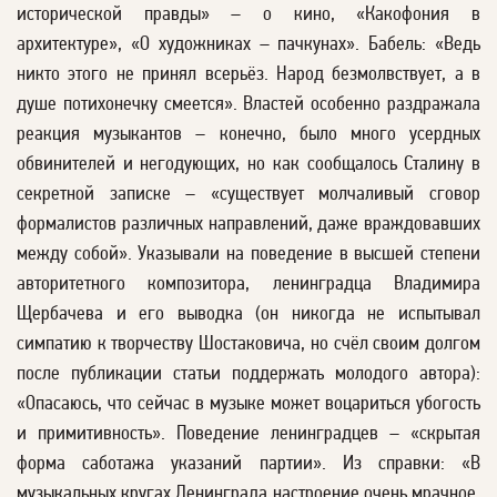
исторической правды» – о кино, «Какофония в
архитектуре», «О художниках – пачкунах». Бабель: «Ведь
никто этого не принял всерьёз. Народ безмолвствует, а в
душе потихонечку смеется». Властей особенно раздражала
реакция музыкантов – конечно, было много усердных
обвинителей и негодующих, но как сообщалось Сталину в
секретной записке – «существует молчаливый сговор
формалистов различных направлений, даже враждовавших
между собой». Указывали на поведение в высшей степени
авторитетного композитора, ленинградца Владимира
Щербачева и его выводка (он никогда не испытывал
симпатию к творчеству Шостаковича, но счёл своим долгом
после публикации статьи поддержать молодого автора):
«Опасаюсь, что сейчас в музыке может воцариться убогость
и примитивность». Поведение ленинградцев – «скрытая
форма саботажа указаний партии». Из справки: «В
музыкальных кругах Ленинграда настроение очень мрачное.