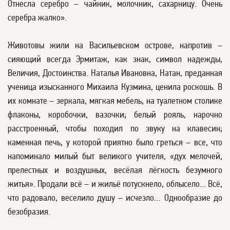
Отнесла серебро – чайник, молочник, сахарницу. Очень
серебра жалко».
Животовы жили на Васильевском острове, напротив –
сияющий всегда Эрмитаж, как знак, символ надежды,
Величия, Достоинства. Наталья Ивановна, Натан, преданная
ученица изысканного Михаила Кузмина, ценила роскошь. В
их комнате – зеркала, мягкая мебель, на туалетном столике
флаконы, коробочки, вазочки; белый рояль, нарочно
расстроенный, чтобы походил по звуку на клавесин;
каменная печь, у которой приятно было греться – все, что
напоминало милый быт великого учителя, «дух мелочей,
прелестных и воздушных, весёлая лёгкость безумного
житья». Продали всё – и жильё потускнело, облысело... Всё,
что радовало, веселило душу – исчезло… Однообразие до
безобразия.