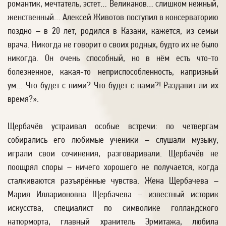
романтик, мечтатель, эстет… Великанов… слишком нежный,
женственный… Алексей Животов поступил в консерваторию
поздно – в 20 лет, родился в Казани, кажется, из семьи
врача. Никогда не говорит о своих родных, будто их не было
никогда. Он очень способный, но в нём есть что-то
болезненное, какая-то неприспособленность, капризный
ум… Что будет с ними? Что будет с нами?! Раздавит ли их
время?».
Щербачёв устраивал особые встречи: по четвергам
собирались его любимые ученики – слушали музыку,
играли свои сочинения, разговаривали. Щербачёв не
поощрял споры – ничего хорошего не получается, когда
сталкиваются разъярённые чувства. Жена Щербачева –
Мария Илларионовна Щербачева – известный историк
искусства, специалист по символике голландского
натюрморта, главный хранитель Эрмитажа, любила