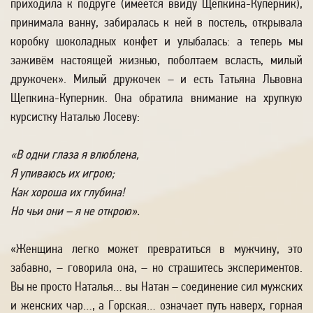
приходила к подруге (имеется ввиду Щепкина-Куперник),
принимала ванну, забиралась к ней в постель, открывала
коробку шоколадных конфет и улыбалась: а теперь мы
заживём настоящей жизнью, поболтаем всласть, милый
дружочек». Милый дружочек – и есть Татьяна Львовна
Щепкина-Куперник. Она обратила внимание на хрупкую
курсистку Наталью Лосеву:
«В одни глаза я влюблена,
Я упиваюсь их игрою;
Как хороша их глубина!
Но чьи они – я не открою».
«Женщина легко может превратиться в мужчину, это
забавно, – говорила она, – но страшитесь экспериментов.
Вы не просто Наталья… вы Натан – соединение сил мужских
и женских чар…, а Горская… означает путь наверх, горная