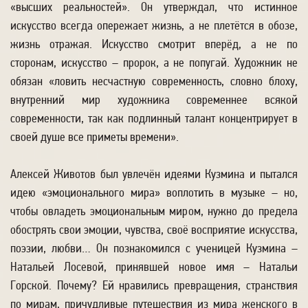
«высших реальностей». Он утверждал, что истинное
искусство всегда опережает жизнь, а не плетётся в обозе,
жизнь отражая. Искусство смотрит вперёд, а не по
сторонам, искусство – пророк, а не попугай. Художник не
обязан «ловить несчастную современность, словно блоху,
внутренний мир художника современнее всякой
современности, так как подлинный талант концентрирует в
своей душе все приметы времени».
Алексей Животов был увлечён идеями Кузмина и пытался
идею «эмоционального мира» воплотить в музыке – но,
чтобы овладеть эмоциональным миром, нужно до предела
обострять свои эмоции, чувства, своё восприятие искусства,
поэзии, любви… Он познакомился с ученицей Кузмина –
Натальей Лосевой, принявшей новое имя – Натальи
Горской. Почему? Ей нравились превращения, странствия
по мирам, причудливые путешествия из мира женского в