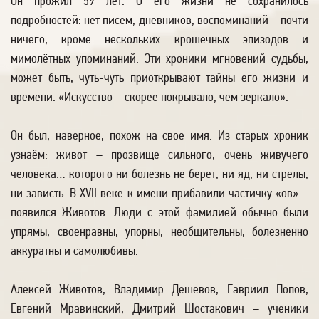
Он прожил 59 лет. О его жизни не сохранилось
подробностей: нет писем, дневников, воспоминаний – почти
ничего, кроме нескольких крошечных эпизодов и
мимолётных упоминаний. Эти хроники мгновений судьбы,
может быть, чуть-чуть приоткрывают тайны его жизни и
времени. «Искусство – скорее покрывало, чем зеркало».
Он был, наверное, похож на свое имя. Из старых хроник
узнаём: живот – прозвище сильного, очень живучего
человека… которого ни болезнь не берет, ни яд, ни стрелы,
ни зависть. В XVII веке к имени прибавили частичку «ов» –
появился Животов. Люди с этой фамилией обычно были
упрямы, своенравны, упорны, необщительны, болезненно
аккуратны и самолюбивы.
Алексей Животов, Владимир Дешевов, Гавриил Попов,
Евгений Мравинский, Дмитрий Шостакович – ученики