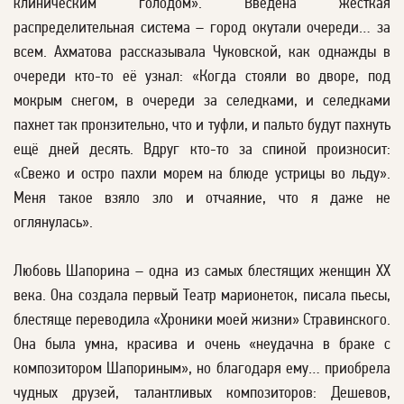
клиническим голодом». Введена жёсткая
распределительная система – город окутали очереди… за
всем. Ахматова рассказывала Чуковской, как однажды в
очереди кто-то её узнал: «Когда стояли во дворе, под
мокрым снегом, в очереди за селедками, и селедками
пахнет так пронзительно, что и туфли, и пальто будут пахнуть
ещё дней десять. Вдруг кто-то за спиной произносит:
«Свежо и остро пахли морем на блюде устрицы во льду».
Меня такое взяло зло и отчаяние, что я даже не
оглянулась».
Любовь Шапорина – одна из самых блестящих женщин XX
века. Она создала первый Театр марионеток, писала пьесы,
блестяще переводила «Хроники моей жизни» Стравинского.
Она была умна, красива и очень «неудачна в браке с
композитором Шапориным», но благодаря ему… приобрела
чудных друзей, талантливых композиторов: Дешевов,