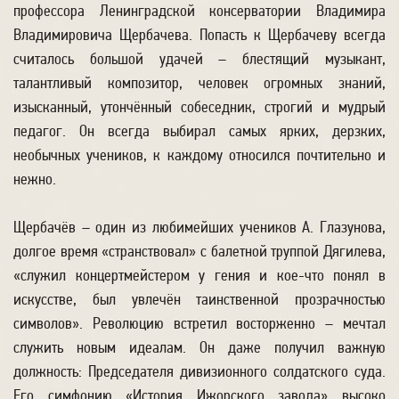
профессора Ленинградской консерватории Владимира
Владимировича Щербачева. Попасть к Щербачеву всегда
считалось большой удачей – блестящий музыкант,
талантливый композитор, человек огромных знаний,
изысканный, утончённый собеседник, строгий и мудрый
педагог. Он всегда выбирал самых ярких, дерзких,
необычных учеников, к каждому относился почтительно и
нежно.
Щербачёв – один из любимейших учеников А. Глазунова,
долгое время «странствовал» с балетной труппой Дягилева,
«служил концертмейстером у гения и кое-что понял в
искусстве, был увлечён таинственной прозрачностью
символов». Революцию встретил восторженно – мечтал
служить новым идеалам. Он даже получил важную
должность: Председателя дивизионного солдатского суда.
Его симфонию «История Ижорского завода» высоко