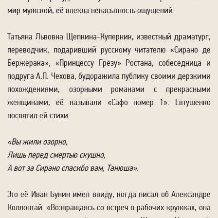
мир мужской, её влекла ненасытность ощущений.
Татьяна Львовна Щепкина-Куперник, известный драматург,
переводчик, подаривший русскому читателю «Сирано де
Бержерака», «Принцессу Грёзу» Ростана, собеседница и
подруга А.П. Чехова, будоражила публику своими дерзкими
похождениями, озорными романами с прекрасными
женщинами, её называли «Сафо номер 1». Евтушенко
посвятил ей стихи:
«Вы жили озорно,
Лишь перед смертью скушно,
А вот за Сирано спасибо вам, Танюша».
Это её Иван Бунин имел ввиду, когда писал об Александре
Коллонтай: «Возвращаясь со встреч в рабочих кружках, она