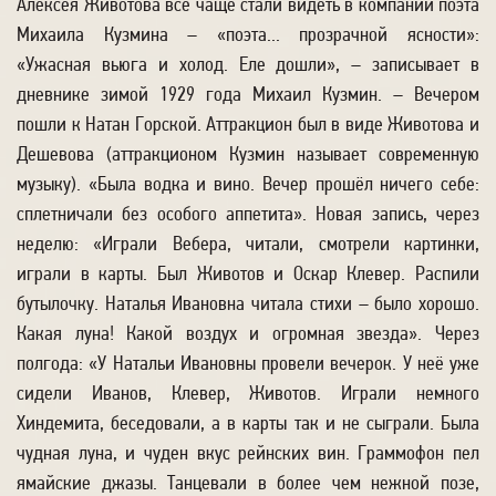
Алексея Животова все чаще стали видеть в компании поэта
Михаила Кузмина – «поэта... прозрачной ясности»:
«Ужасная вьюга и холод. Еле дошли», – записывает в
дневнике зимой 1929 года Михаил Кузмин. – Вечером
пошли к Натан Горской. Аттракцион был в виде Животова и
Дешевова (аттракционом Кузмин называет современную
музыку). «Была водка и вино. Вечер прошёл ничего себе:
сплетничали без особого аппетита». Новая запись, через
неделю: «Играли Вебера, читали, смотрели картинки,
играли в карты. Был Животов и Оскар Клевер. Распили
бутылочку. Наталья Ивановна читала стихи – было хорошо.
Какая луна! Какой воздух и огромная звезда». Через
полгода: «У Натальи Ивановны провели вечерок. У неё уже
сидели Иванов, Клевер, Животов. Играли немного
Хиндемита, беседовали, а в карты так и не сыграли. Была
чудная луна, и чуден вкус рейнских вин. Граммофон пел
ямайские джазы. Танцевали в более чем нежной позе,