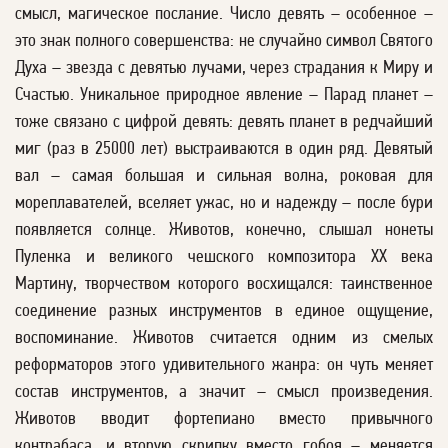
смысл, магическое послание. Число девять – особенное –
это знак полного совершенства: не случайно символ Святого
Духа – звезда с девятью лучами, через страдания к Миру и
Счастью. Уникальное природное явление – Парад планет –
тоже связано с цифрой девять: девять планет в редчайший
миг (раз в 25000 лет) выстраиваются в один ряд. Девятый
вал – самая большая и сильная волна, роковая для
мореплавателей, вселяет ужас, но и надежду – после бури
появляется солнце. Животов, конечно, слышал нонеты
Пуленка и великого чешского композитора XX века
Мартину, творчеством которого восхищался: таинственное
соединение разных инструментов в единое ощущение,
воспоминание. Животов считается одним из смелых
реформаторов этого удивительного жанра: он чуть меняет
состав инструментов, а значит – смысл произведения.
Животов вводит фортепиано вместо привычного
контрабаса, и вторую скрипку вместо гобоя – меняется