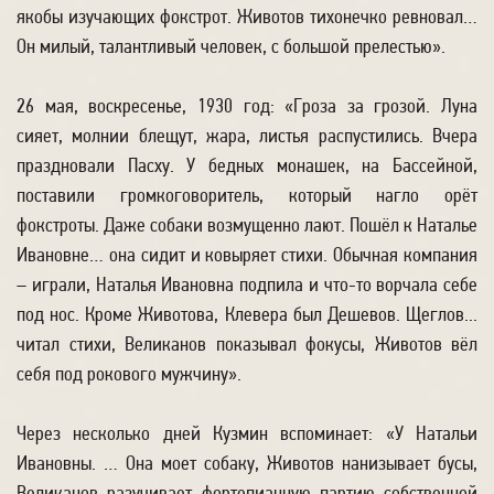
якобы изучающих фокстрот. Животов тихонечко ревновал…
Он милый, талантливый человек, с большой прелестью».
26 мая, воскресенье, 1930 год: «Гроза за грозой. Луна
сияет, молнии блещут, жара, листья распустились. Вчера
праздновали Пасху. У бедных монашек, на Бассейной,
поставили громкоговоритель, который нагло орёт
фокстроты. Даже собаки возмущенно лают. Пошёл к Наталье
Ивановне… она сидит и ковыряет стихи. Обычная компания
– играли, Наталья Ивановна подпила и что-то ворчала себе
под нос. Кроме Животова, Клевера был Дешевов. Щеглов...
читал стихи, Великанов показывал фокусы, Животов вёл
себя под рокового мужчину».
Через несколько дней Кузмин вспоминает: «У Натальи
Ивановны. … Она моет собаку, Животов нанизывает бусы,