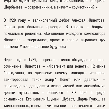
туда не ходим. Пустыня». «Мы, к сожалению, – говорила
Щербачева, – современники, а значит – соучастники?!».
В 1928 году – великолепный дебют Алексея Животова:
Соната для большого оркестра. В газетах – бодрые,
похвальные рецензии: «Сочинение молодого композитора
Животова – энергичное, яркое и вполне выражает дух
времени. У него – большое будущее».
Через год, в 1929, в прессе активно обсуждается новое
сочинение Животова – «Фрагмент для нонета». Критика
благодушна, но удивлена: почему молодого человека
заинтересовал такой жанр? Нонет, или девятый, –
произведение для девяти исполнителей или ансамбль из
девяти музыкантов, – появился в XIX веке в среде
романтиков. Его ценили Шуман, Шуберт, Шарль Гуно… за
таинственность, в нём – считали они – заключается тайный