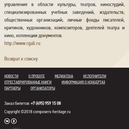
управления в области культуры, театров, киностудий,
специализированных учебных заведений, издательств,
общественных организаций; личные фонды писателей,
критиков, художников, композиторов, деятелей театра и
кино, коллекции документов.
http://www.rgali.ru
Возврат к списку
НОВОСТИ
О ПРОЕКТЕ
МЕДИАТЕКА
ИСПОЛНИТЕЛИ
ОТРЕСТАВРИРОВАННЫЕ КНИГИ
ИНФОРМАЦИЯ О КОНЦЕРТАХ
ПАРТНЕРЫ
ОРГАНИЗАТОРЫ
Заказ билетов:
+7 (495) 959 15 08
Copyright ©2018 composers-heritage.ru