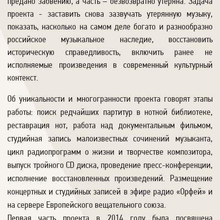
предано забвению, а часть – безвозвратно утеряна. Задача
проекта - заставить снова зазвучать утерянную музыку,
показать, насколько на самом деле богато и разнообразно
российское музыкальное наследие, восстановить
историческую справедливость, включить ранее не
исполняемые произведения в современный культурный
контекст.
Об уникальности и многогранности проекта говорят этапы
работы: поиск редчайших партитур в нотной библиотеке,
реставрация нот, работа над документальным фильмом,
студийная запись малоизвестных сочинений музыканта,
цикл радиопрограмм о жизни и творчестве композитора,
выпуск тройного СD диска, проведение пресс-конференции,
исполнение восстановленных произведений. Размещение
концертных и студийных записей в эфире радио «Орфей» и
на сервере Европейского вещательного союза.
Первая часть проекта в 2014 году была посвящена