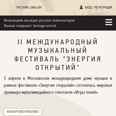
РУССКИЙ
|
ENGLISH
ВХОД
|
РЕГИСТРАЦИЯ
Возрождаем наследие русских композиторов
Russian composers' heritage revival
II МЕЖДУНАРОДНЫЙ
МУЗЫКАЛЬНЫЙ
ФЕСТИВАЛЬ "ЭНЕРГИЯ
ОТКРЫТИЙ"
5 апреля в Московском международном доме музыки в
рамках фестиваля «Энергия открытий» состоялась мировая
премьера мультимедийного спектакля «Игры теней».
##ЭНЕРГИЯОТКРЫТИЙ2