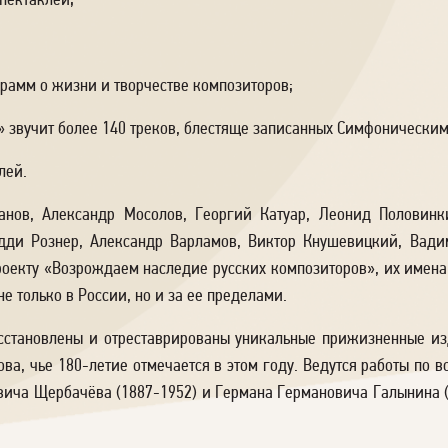
пектаклей;
рамм о жизни и творчестве композиторов;
» звучит более 140 треков, блестяще записанных Симфонически
лей.
анов, Александр Мосолов, Георгий Катуар, Леонид Половин
дди Рознер, Александр Варламов, Виктор Кнушевицкий, Вад
роекту «Возрождаем наследие русских композиторов», их имена
 только в России, но и за ее пределами.
осстановлены и отреставрированы уникальные прижизненные из
ва, чье 180-летие отмечается в этом году. Ведутся работы по
ича Щербачёва (1887-1952) и Германа Германовича Галынина (1