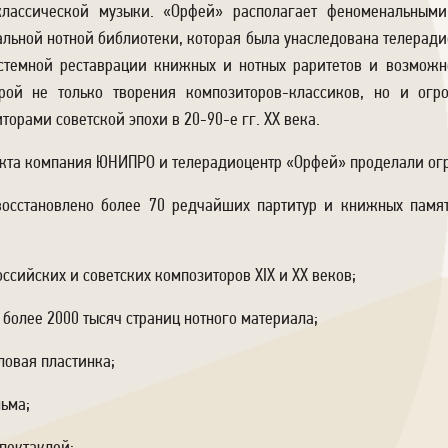
 классической музыки. «Орфей» располагает феноменальными
льной нотной библиотеки, которая была унаследована телеради
стемной реставрации книжных и нотных раритетов и возможн
рой не только творения композиторов-классиков, но и огр
рами советской эпохи в 20-90-е гг. ХХ века.
екта компания ЮНИПРО и телерадиоцентр «Орфей» проделали ог
восстановлено более 70 редчайших партитур и книжных памя
оссийских и советских композиторов XIX и ХХ веков;
более 2000 тысяч страниц нотного материала;
ловая пластинка;
ьма;