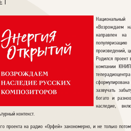
ЕТ
Национальны
«Возрождаем на
направлен на 
популяризац
произведений, ц
Родился проект 
компании ЮНИПР
телерадиоцентр
сформулирована 
зазвучать забыт
богато и разно
наследие, вкл
турный контекст.
о проекта на радио «Орфей» закономерно, и не только потому