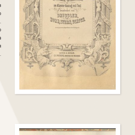
в
о
.
о
а
я
.