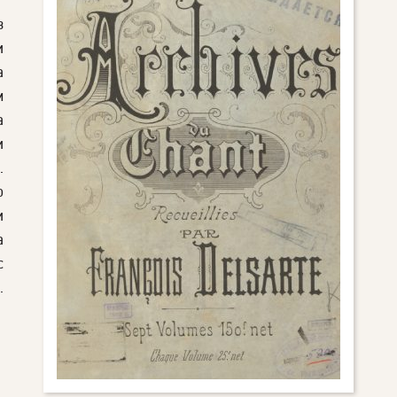
з
и
а
м
а
и
.
о
и
а
с
.