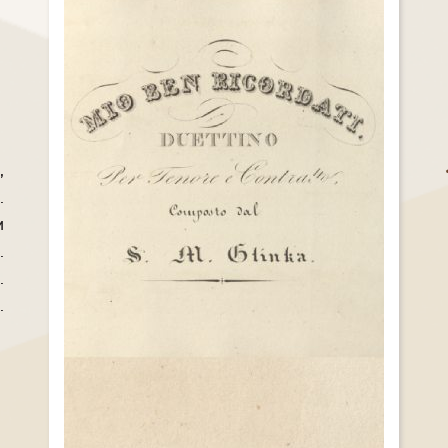
,
.
и
.
.
.