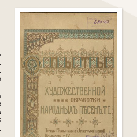
ч
,
.
й
-
в
В
ю
й
.