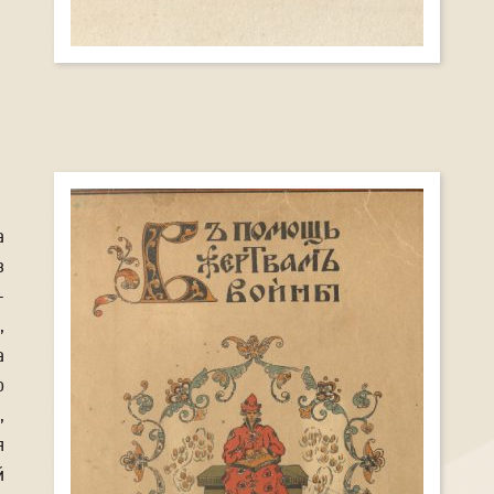
а
в
-
,
а
о
,
я
й