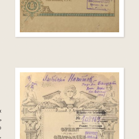
х
ь
о
,