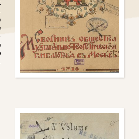
с
.
я
х
-
в
я
.