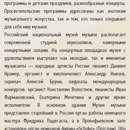
программы и детские праздники, разнообразные концерты.
Просветительские программы адресованы как знатокам
музыкального искусства, так и тем, кто только открывает
для себя мир музыки.
Российский национальный музей музыки располагает
современной студией звукозаписи, камерными
концертными залами. На концертных площадках музея с
удовольствием выступают как молодые, так и именитые
музыканты — народные артисты России: пианист Даниил
Крамер, органист и виолончелист Александр Князев,
скрипач Алексей Бруни; лауреаты международных
конкурсов: органист Константин Волостнов, пианисты Иван
Фармаковский, Екатерина Мечетина и другие яркие
исполнители. В основном здании Музея музыки
представлен старейший в России орган работы немецкого
мастера Фридриха Ладегаста, а в Прокофьевском зале
установлен орган немецкой фирмы «Schuke» (Потсдам). Оба