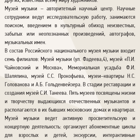
других, известных всему миру художников.
Музей музыки – авторитетный научный центр. Научные
сотрудники ведут исследовательскую работу, занимаются
поиском, введением в культурный обиход неизвестных,
забытых или неопознанных произведений, автографов,
музыкальных имен.
В состав Российского национального музея музыки входит
семь филиалов: Музей музыки (ул. Фадеева,4), музей «П.И.
Чайковский и Москва», Мемориальная усадьба Ф.И.
Шаляпина, музей С.С. Прокофьева, музеи–квартиры Н.С.
Голованова и А.Б. Гольденвейзера. В стадии реставрации и
создания музей С.И. Танеева. Пять музеев посвящены жизни
и творчеству выдающихся отечественных музыкантов и
располагаются в их бывших московских домах и квартирах.
Музей музыки ведет активную просветительскую и
концертную деятельность: организует абонементные циклы
для взрослых и детей, экскурсии, интерактивные